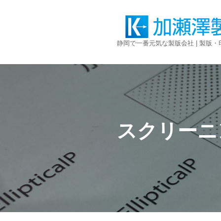
コ
ン
静岡で一番元気な製版会社 | 製版
テ
ン
ツ
へ
ス
キ
ッ
プ
スクリーニ