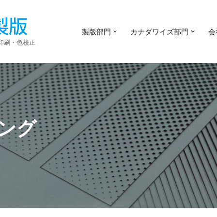
製版部門
カナダワイズ部門
会
・印刷・色校正
ング