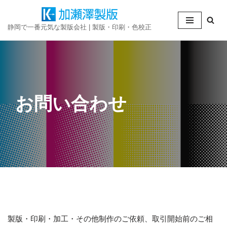
コ
静岡で一番元気な製版会社 | 製版・印刷・色校正
ン
テ
ン
ツ
へ
お問い合わせ
ス
キ
ッ
プ
製版・印刷・加工・その他制作のご依頼、取引開始前のご相