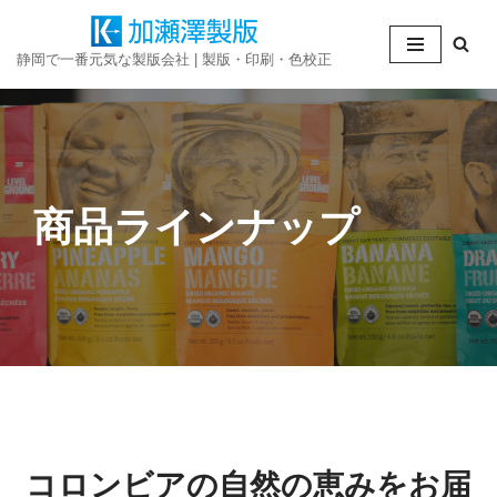
コ
静岡で一番元気な製版会社 | 製版・印刷・色校正
ン
テ
ン
ツ
へ
商品ラインナップ
ス
キ
ッ
プ
コロンビアの自然の恵みをお届