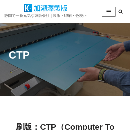
コ
静岡で一番元気な製版会社 | 製版・印刷・色校正
ン
テ
ン
ツ
へ
CTP
ス
キ
ッ
プ
刷版：CTP（Computer To