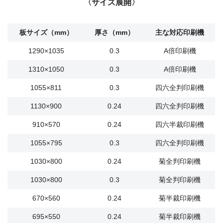
〈サイズ展開〉
板サイズ（mm）
厚さ（mm）
主な対応印刷機
1290×1035
0.3
A倍印刷機
1310×1050
0.3
A倍印刷機
1055×811
0.3
四六全判印刷機
1130×900
0.24
四六全判印刷機
910×570
0.24
四六半裁印刷機
1055×795
0.3
四六全判印刷機
1030×800
0.24
菊全判印刷機
1030×800
0.3
菊全判印刷機
670×560
0.24
菊半裁印刷機
695×550
0.24
菊半裁印刷機