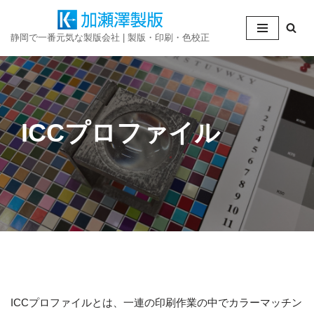
コ
静岡で一番元気な製版会社 | 製版・印刷・色校正
ン
テ
ン
ツ
へ
ICCプロファイル
ス
キ
ッ
プ
ICCプロファイルとは、一連の印刷作業の中でカラーマッチン