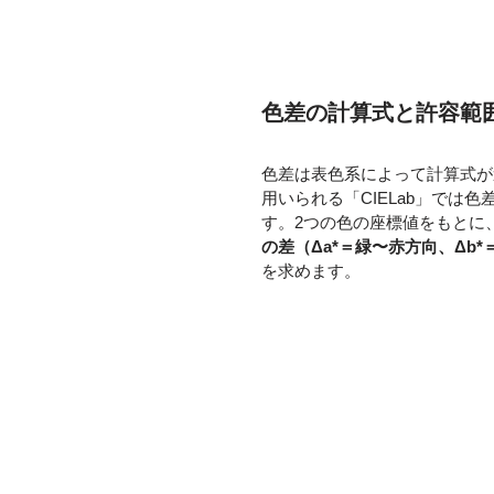
色差の計算式と許容範
色差は表色系によって計算式が
用いられる「CIELab」では色
す。2つの色の座標値をもとに
の差（Δa*＝緑〜赤方向、Δb*
を求めます。