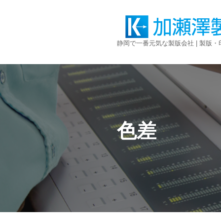
コ
ン
静岡で一番元気な製版会社 | 製版
テ
ン
ツ
へ
ス
キ
ッ
プ
色差