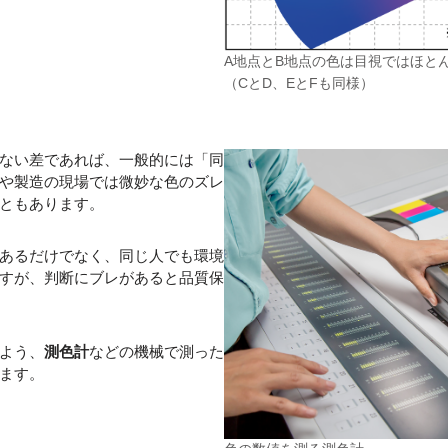
A地点とB地点の色は目視ではほと
（CとD、EとFも同様）
ない差であれば、一般的には「同
や製造の現場では微妙な色のズレ
ともあります。
あるだけでなく、同じ人でも環境
すが、判断にブレがあると品質保
よう、
測色計
などの機械で測った
ます。