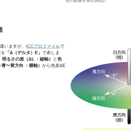
色の数値を測る測色計
囲
違いますが、
ICCプロファイル
で
差を
「Δ（デルタ）E」
で表しま
、
明るさの差（ΔL ：縦軸）
と
色
＝青〜黄方向 ：横軸）
から色差ΔE