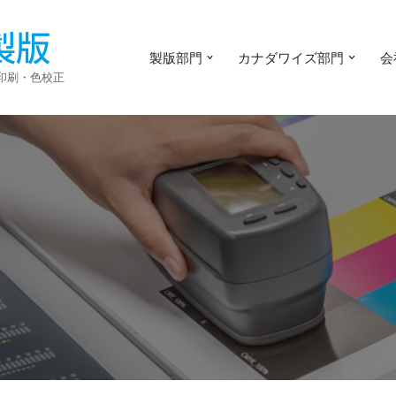
製版部門
カナダワイズ部門
会
・印刷・色校正