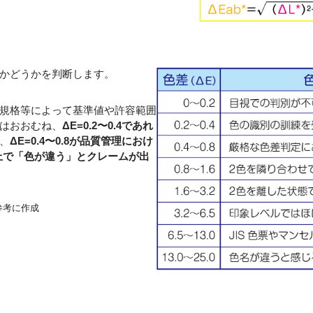
かどうかを判断します。
規格等によって基準値や許容範囲
はおおむね、
ΔE=0.2〜0.4であれ
、
ΔE=0.4〜0.8が品質管理におけ
0以上で「色が違う」とクレームが出
参考に作成