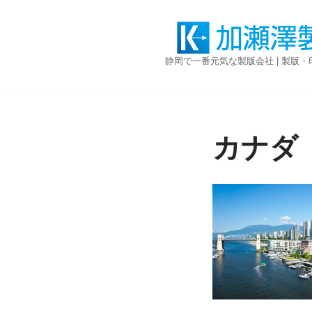
コ
ン
静岡で一番元気な製版会社 | 製版
テ
ン
ツ
へ
ス
カナダ
キ
ッ
プ