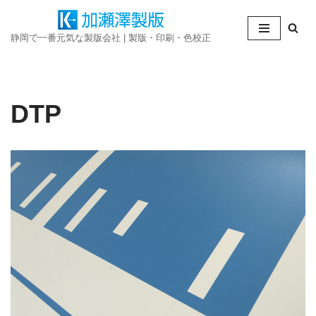
コ
静岡で一番元気な製版会社 | 製版・印刷・色校正
ン
テ
ン
DTP
ツ
へ
ス
キ
ッ
プ