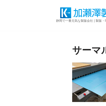
コ
ン
静岡で一番元気な製版会社 | 製版
テ
ン
ツ
へ
ス
サーマ
キ
ッ
プ