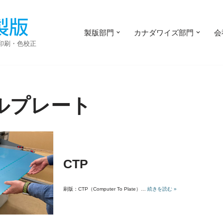
製版部門
カナダワイズ部門
会
・印刷・色校正
ルプレート
CTP
刷版：CTP（Computer To Plate）…
続きを読む »