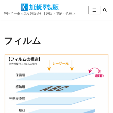
コ
静岡で一番元気な製版会社 | 製版・印刷・色校正
ン
テ
ン
フィルム
ツ
へ
ス
キ
ッ
プ