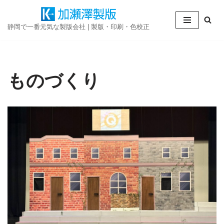
コ
静岡で一番元気な製版会社 | 製版・印刷・色校正
ン
テ
ン
ものづくり
ツ
へ
ス
キ
ッ
プ