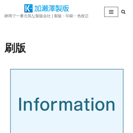
コ
静岡で一番元気な製版会社 | 製版・印刷・色校正
ン
テ
ン
刷版
ツ
へ
ス
キ
ッ
プ